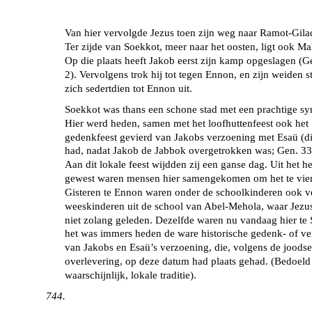
Van hier vervolgde Jezus toen zijn weg naar Ramot-Gila
Ter zijde van Soekkot, meer naar het oosten, ligt ook M
Op die plaats heeft Jakob eerst zijn kamp opgeslagen (G
2). Vervolgens trok hij tot tegen Ennon, en zijn weiden s
zich sedertdien tot Ennon uit.
Soekkot was thans een schone stad met een prachtige s
Hier werd heden, samen met het loofhuttenfeest ook het
gedenkfeest gevierd van Jakobs verzoening met Esaü (di
had, nadat Jakob de Jabbok overgetrokken was; Gen. 33,
Aan dit lokale feest wijdden zij een ganse dag. Uit het he
gewest waren mensen hier samengekomen om het te vie
Gisteren te Ennon waren onder de schoolkinderen ook v
weeskinderen uit de school van Abel-Mehola, waar Jezus
niet zolang geleden. Dezelfde waren nu vandaag hier te
het was immers heden de ware historische gedenk- of ve
van Jakobs en Esaü’s verzoening, die, volgens de joodse
overlevering, op deze datum had plaats gehad. (Bedoeld 
waarschijnlijk, lokale traditie).
744.