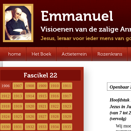
Emmanuel
Visioenen van de zalige A
Jesus, leraar voor ieder mens van g
home
Het Boek
Actieterrein
Rozenkrans
Fascikel 22
1906
1907
1908
1909
1910
1911
1912
1913
1914
1915
1916
1917
1918
1919
1920
1921
1922
1923
1924
1925
1926
1927
1928
1929
1930
1931
1932
1933
1934
1935