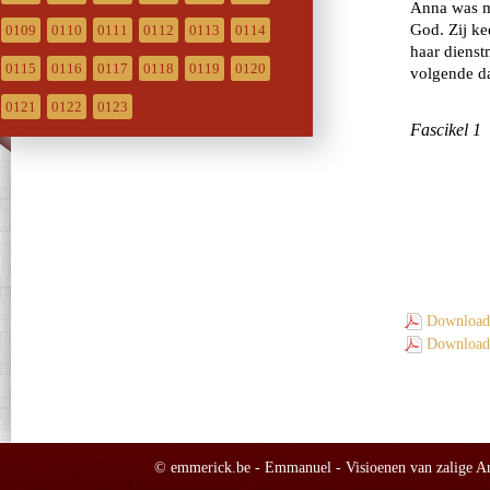
0109
0110
0111
0112
0113
0114
0115
0116
0117
0118
0119
0120
0121
0122
0123
Download 
Download 
© emmerick.be - Emmanuel - Visioenen van zalige Ann