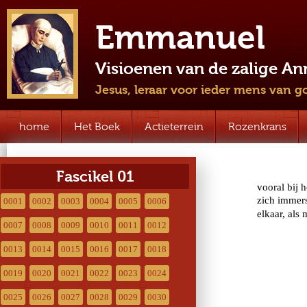
Emmanuel
Visioenen van de zalige A
Jesus, leraar voor ieder mens van g
home
Het Boek
Actieterrein
Rozenkrans
Fascikel 01
0001
0002
0003
0004
0005
0006
0007
0008
0009
0010
0011
0012
0013
0014
0015
0016
0017
0018
0019
0020
0021
0022
0023
0024
0025
0026
0027
0028
0029
0030