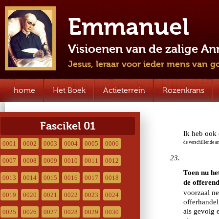
Emmanuel
Visioenen van de zalige A
Jesus, leraar voor ieder mens van g
home
Het Boek
Actieterrein
Rozenkrans
Fascikel 01
0001
0002
0003
0004
0005
0006
0007
0008
0009
0010
0011
0012
0013
0014
0015
0016
0017
0018
0019
0020
0021
0022
0023
0024
0025
0026
0027
0028
0029
0030