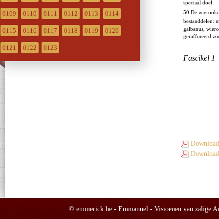
0109
0110
0111
0112
0113
0114
0115
0116
0117
0118
0119
0120
0121
0122
0123
Download 
Download 
© emmerick.be - Emmanuel - Visioenen van zalige Ann